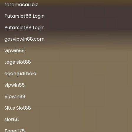
totomacau.biz
Putarslot88 Login
Putarslot88 Login
gasvipwin88.com
vipwin88
togelslot88
agen judi bola
vipwin88
Vipwin88
Situs Slot88
slot88
Togel178