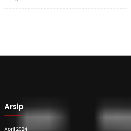
Arsip
April 2024