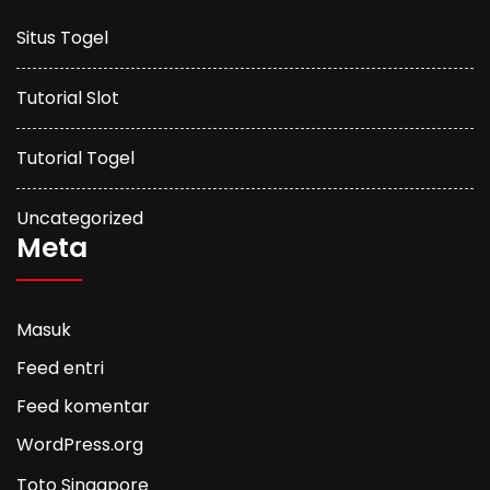
Situs Togel
Tutorial Slot
Tutorial Togel
Uncategorized
Meta
Masuk
Feed entri
Feed komentar
WordPress.org
Toto Singapore