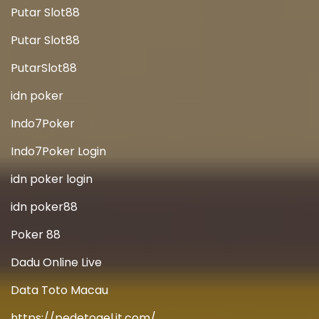
Putar Slot88
Putar Slot88
PutarSlot88
idn poker
Indo7Poker
Indo7Poker Login
idn poker login
idn poker88
Poker 88
Dadu Online Live
Data Toto Macau
https://pedetogel.it.com/