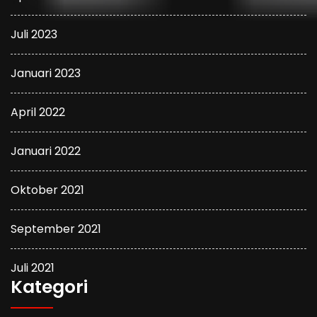
Juli 2023
Januari 2023
April 2022
Januari 2022
Oktober 2021
September 2021
Juli 2021
Kategori