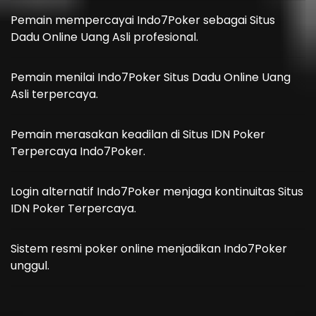
Pemain mempercayai Indo7Poker sebagai
Situs
Dadu Online
Uang Asli profesional.
Pemain menilai Indo7Poker Situs
Dadu Online Uang
Asli
terpercaya.
Pemain merasakan keadilan di
Situs IDN Poker
Terpercaya Indo7Poker.
Login alternatif Indo7Poker menjaga kontinuitas Situs
IDN Poker
Terpercaya.
Sistem resmi poker online menjadikan
Indo7Poker
unggul.