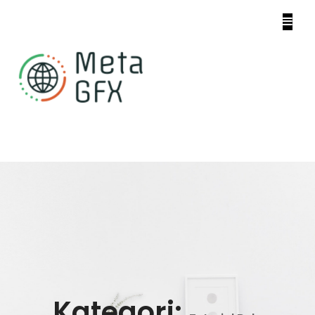
content
Kategori: