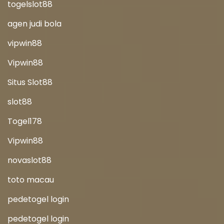
togelslot88
agen judi bola
vipwin88
Vipwin88
Situs Slot88
slot88
Togel178
Vipwin88
novaslot88
toto macau
pedetogel login
pedetogel login