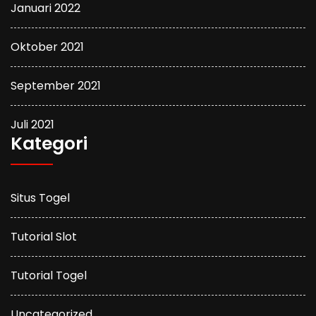
Januari 2022
Oktober 2021
September 2021
Juli 2021
Kategori
Situs Togel
Tutorial Slot
Tutorial Togel
Uncategorized