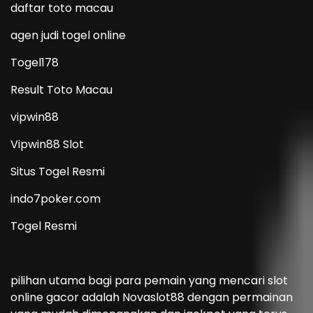
daftar toto macau
agen judi togel online
Togel178
Result Toto Macau
vipwin88
Vipwin88 Slot
Situs Togel Resmi
indo7poker.com
Togel Resmi
pilihan utama bagi para pemain yang mencari slot
online gacor adalah
Novaslot88
dengan permainan