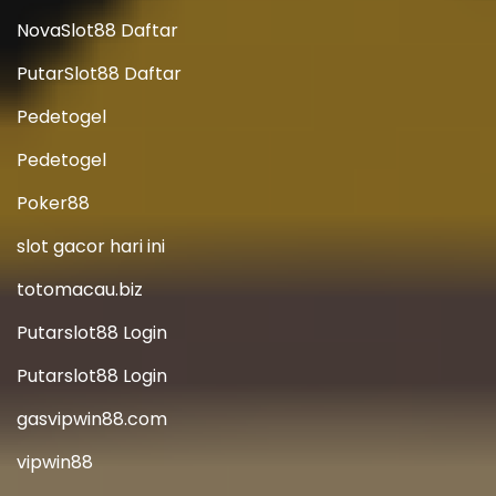
NovaSlot88 Daftar
PutarSlot88 Daftar
Pedetogel
Pedetogel
Poker88
slot gacor hari ini
totomacau.biz
Putarslot88 Login
Putarslot88 Login
gasvipwin88.com
vipwin88