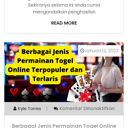
Sekiranya selama ini anda cuma
mengandalkan penghasilan
READ MORE
Januari 12, 2022
Pada
Komentar Dinonaktifkan
Kyle Torres
Berba
Jenis
Perma
Berbagai Jenis Permainan Togel Online
Togel