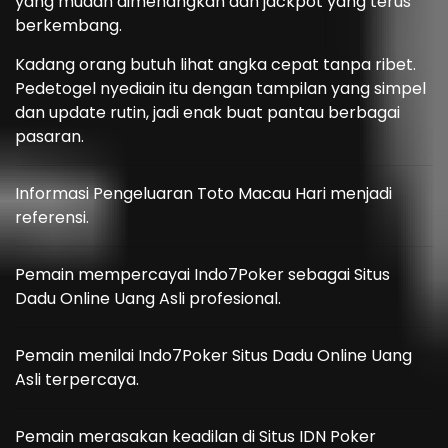
yang mudah dimenangkan dan jackpot yang terus
berkembang.
Kadang orang butuh lihat angka cepat tanpa ribet.
Pedetogel
nyediain itu dengan tampilan yang simpel
dan update rutin, jadi enak buat pantau berbagai
pasaran.
Informasi
Pengeluaran Toto Macau
Hari menjadi
referensi.
Pemain mempercayai Indo7Poker sebagai
Situs
Dadu Online
Uang Asli profesional.
Pemain menilai Indo7Poker Situs
Dadu Online Uang
Asli
terpercaya.
Pemain merasakan keadilan di
Situs IDN Poker