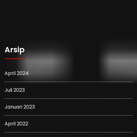
Arsip
April 2024
Juli 2023
Januari 2023
April 2022