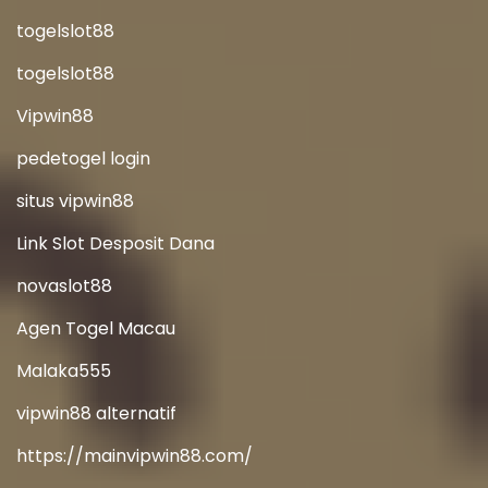
togelslot88
togelslot88
Vipwin88
pedetogel login
situs vipwin88
Link Slot Desposit Dana
novaslot88
Agen Togel Macau
Malaka555
vipwin88 alternatif
https://mainvipwin88.com/