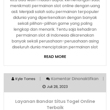
menikmati permainan slot online dengan uang
asli. Menjadi salah satu permainan terpopuler
didunia yang diperkenalkan dengan banyak
sekali pilihan-pilihan game yang paling
lengkap dan menarik. Tentu saja kehadiran
permainan slot di Indonesia dikarenakan
banyak sekali perusahaan-perusahaan asing
diseluruh dunia menciptakan permainan slot
READ MORE
Pada
Komentar Dinonaktifkan
Kyle Torres
Layan
Banda
Juli 28, 2023
Situs
Togel
Onlin
Layanan Bandar Situs Togel Online
Terba
Terbaik