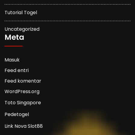
Tutorial Togel
Uncategorized
Meta
Masuk
Feed entri
Feed komentar
WordPress.org
Toto Singapore
Pedetogel
Link Nova Slot88