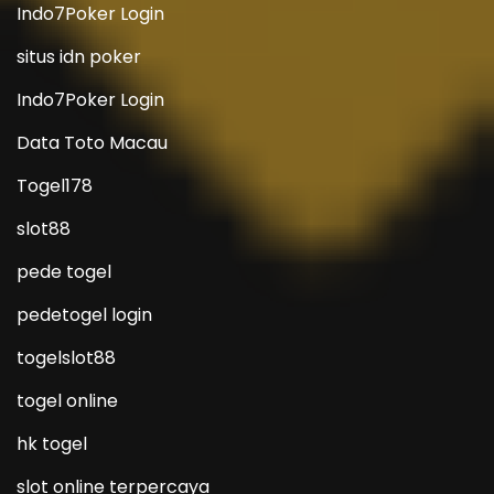
Indo7Poker Login
situs idn poker
Indo7Poker Login
Data Toto Macau
Togel178
slot88
pede togel
pedetogel login
togelslot88
togel online
hk togel
slot online terpercaya