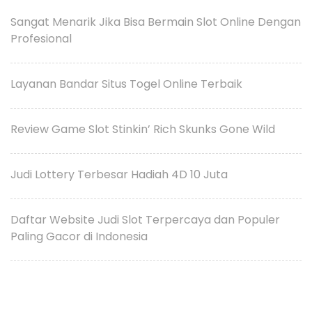
Sangat Menarik Jika Bisa Bermain Slot Online Dengan
Profesional
Layanan Bandar Situs Togel Online Terbaik
Review Game Slot Stinkin’ Rich Skunks Gone Wild
Judi Lottery Terbesar Hadiah 4D 10 Juta
Daftar Website Judi Slot Terpercaya dan Populer
Paling Gacor di Indonesia