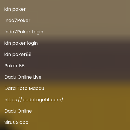
idn poker
Indo7Poker
Indo7Poker Login
idn poker login
idn poker88
Poker 88
Dadu Online Live
Data Toto Macau
https://pedetogel.it.com/
Dadu Online
Situs Sicbo